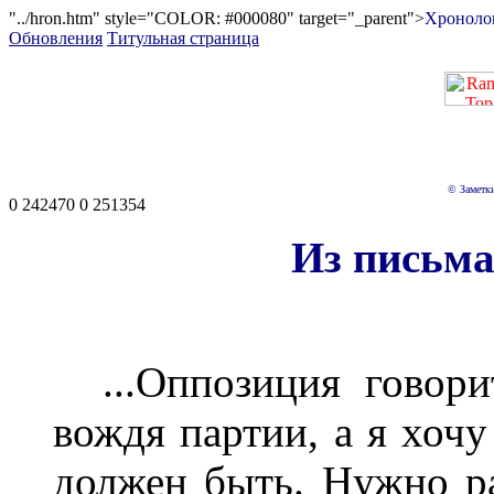
"../hron.htm" style="COLOR: #000080" target="_parent">
Хроноло
Обновления
Титульная страница
© Заметки
0 242470 0 251354
Из письма
...Оппозиция говори
вождя партии, а я хочу
должен быть. Нужно ра