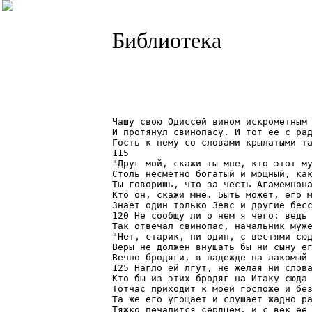
Библиотека
Чашу свою Одиссей вином искрометным 
И протянул свинопасу. И тот ее с рад
Гость к нему со словами крылатыми та
115

"Друг мой, скажи ты мне, кто этот му
Столь несметно богатый и мощный, как
Ты говоришь, что за честь Агамемнона
Кто он, скажи мне. Быть может, его м
Знает один только Зевс и другие бесс
120 Не сообщу ли о нем я чего: ведь 
Так отвечал свинопас, начальник муже
"Нет, старик, ни один, с вестями сюд
Веры не должен внушать бы ни сыну ег
Вечно бродяги, в надежде на лакомый 
125 Нагло ей лгут, не желая ни слова
Кто бы из этих бродяг на Итаку сюда 
Тотчас приходит к моей госпоже и без
Та же его угощает и слушает жадно ра
Тяжко печалится сердцем, и с век ее 