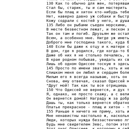
130 Как то обычно для жен, потерявши
Стал бы, старик, ты и сам мастерить 
Если бы плащ и хитон кто-нибудь тебе
Нет, наверно давно уж собаки и быстр
Кожу содрали с костей у него, и душа
135 Либо он рыбами съеден морскими, 
В месте безвестном лежат, и песком з
Так он там и погиб. Друзьям же остал
Всем, а особенно мне. Нигде уж иметь
Доброго мне господина такого, куда б
140 Если бы даже к отцу и к матери с
В дом, где я родился, где когда-то б
Даже об них я не столько печалюсь, х
В крае родном побывав, увидать их св
Лишь об одном Одиссее тоскую я здесь
145 Просто по имени звать, хоть и не
Слишком меня он любил и сердцем боле
Милым его я всегда называю, хоть он 
Снова, ему отвечая, сказал Одиссей м
"Друг мой! Так как ты все отрицаешь 
150 Что Одиссей не вернется, и дух т
Я, однако, не просто скажу, а с вели
Он вернется домой! Награду ж за добр
Дашь ты, как только вернется обратно
Платье прекрасное - плащ и хитон - т
155 Раньше я ничего не приму, хоть и
Мне ненавистны настолько ж, наскольк
Люди, которых нужда беззастенчиво лг
Будь мне свидетелем Зевс, потом этот
Этот очаг Одиссеев, к которому я сей