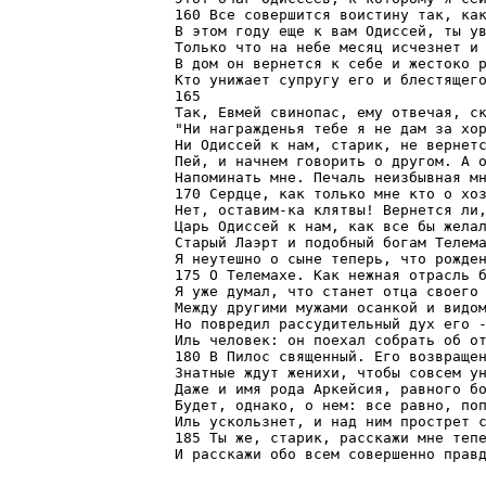
160 Все совершится воистину так, как
В этом году еще к вам Одиссей, ты ув
Только что на небе месяц исчезнет и 
В дом он вернется к себе и жестоко р
Кто унижает супругу его и блестящего
165

Так, Евмей свинопас, ему отвечая, ск
"Ни награжденья тебе я не дам за хор
Ни Одиссей к нам, старик, не вернетс
Пей, и начнем говорить о другом. А о
Напоминать мне. Печаль неизбывная мн
170 Сердце, как только мне кто о хоз
Нет, оставим-ка клятвы! Вернется ли,
Царь Одиссей к нам, как все бы желал
Старый Лаэрт и подобный богам Телема
Я неутешно о сыне теперь, что рожден
175 О Телемахе. Как нежная отрасль б
Я уже думал, что станет отца своего 
Между другими мужами осанкой и видом
Но повредил рассудительный дух его -
Иль человек: он поехал собрать об от
180 В Пилос священный. Его возвращен
Знатные ждут женихи, чтобы совсем ун
Даже и имя рода Аркейсия, равного бо
Будет, однако, о нем: все равно, поп
Иль ускользнет, и над ним прострет с
185 Ты же, старик, расскажи мне тепе
И расскажи обо всем совершенно прав