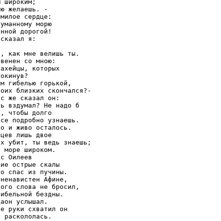
 широким;

ю желаешь. -

милое сердце:

уманному морю

нной дорогой!

сказал я:

, как мне велишь ты.

венен со мною:

ахейцы, которых

окинув?

м гибелью горькой,

оих близких скончался?-

с же сказал он:

ь вздумал? Не надо б

, чтобы долго

се подробно узнаешь.

о и живо осталось.

цев лишь двое

х убит, ты ведь знаешь;

 море широком.

с Оилеев

ие острые скалы

о спас из пучины.

ненавистен Афине,

ого слова не бросил,

ибельной бездны.

аон услышал.

е руки схватил он

 раскололась.
