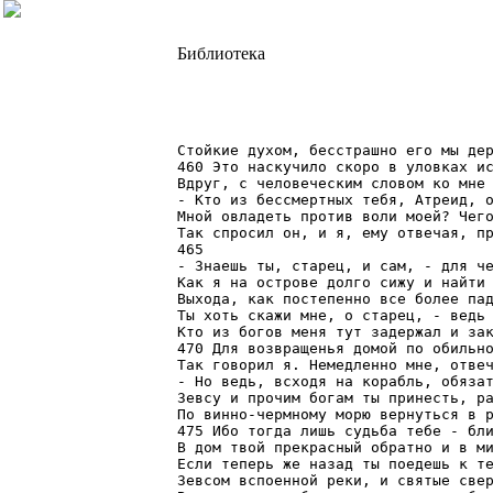
Библиотека
Стойкие духом, бесстрашно его мы дер
460 Это наскучило скоро в уловках ис
Вдруг, с человеческим словом ко мне 
- Кто из бессмертных тебя, Атреид, о
Мной овладеть против воли моей? Чего
Так спросил он, и я, ему отвечая, пр
465

- Знаешь ты, старец, и сам, - для че
Как я на острове долго сижу и найти 
Выхода, как постепенно все более пад
Ты хоть скажи мне, о старец, - ведь 
Кто из богов меня тут задержал и зак
470 Для возвращенья домой по обильно
Так говорил я. Немедленно мне, отвеч
- Но ведь, всходя на корабль, обязат
Зевсу и прочим богам ты принесть, ра
По винно-чермному морю вернуться в р
475 Ибо тогда лишь судьба тебе - бли
В дом твой прекрасный обратно и в ми
Если теперь же назад ты поедешь к те
Зевсом вспоенной реки, и святые свер