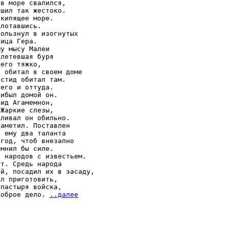
в море свалился,

шил так жестоко.

кипящее море.

лотавшись.

ользнул в изогнутых

ица Гера.

у мысу Малеи

летевшая буря

его тяжко,

 обитал в своем доме

стид обитал там.

его и оттуда.

ибыл домой он.

ид Агамемнон,

Жаркие слезы,

ливал он обильно.

аметил. Поставлен

 ему два таланта

год, чтоб внезапно

мнил бы силе.

 народов с известьем.

т. Средь народа

й, посадил их в засаду,

л приготовить,

пастыря войска,

доброе дело. 
..далее