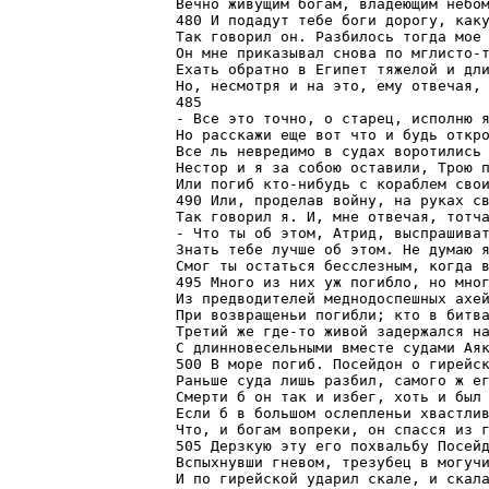
Вечно живущим богам, владеющим небом
480 И подадут тебе боги дорогу, каку
Так говорил он. Разбилось тогда мое 
Он мне приказывал снова по мглисто-т
Ехать обратно в Египет тяжелой и дли
Но, несмотря и на это, ему отвечая, 
485

- Все это точно, о старец, исполню я
Но расскажи еще вот что и будь откро
Все ль невредимо в судах воротились 
Нестор и я за собою оставили, Трою п
Или погиб кто-нибудь с кораблем свои
490 Или, проделав войну, на руках св
Так говорил я. И, мне отвечая, тотча
- Что ты об этом, Атрид, выспрашиват
Знать тебе лучше об этом. Не думаю я
Смог ты остаться бесслезным, когда в
495 Много из них уж погибло, но мног
Из предводителей меднодоспешных ахей
При возвращеньи погибли; кто в битва
Третий же где-то живой задержался на
С длинновесельными вместе судами Аяк
500 В море погиб. Посейдон о гирейск
Раньше суда лишь разбил, самого ж ег
Смерти б он так и избег, хоть и был 
Если б в большом ослепленьи хвастлив
Что, и богам вопреки, он спасся из г
505 Дерзкую эту его похвальбу Посейд
Вспыхнувши гневом, трезубец в могучи
И по гирейской ударил скале, и скала