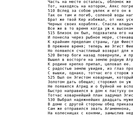
Часть на месте осталась, обломок же 
Тот, находясь на котором, Аякс погре
510 Вслед за собою увлек и его он в 
Так он там и погиб, соленой воды наг
Брат же твой Кер избежал, от них уск
Черных своих кораблях. Спасла владыч
Все же в то время когда уж к высоком
515 Близок он был, подхватила его на
И понесла через рыбное море, стенавш
К крайним пределам страны, где Фиест
В прежнее время; теперь же Эгист Фие
Но появился счастливый возврат для н
520 Ветер боги назад повернули, и пр
Вышел в восторге на землю родную Атр
К родине крепко припал, целовал ее. 
С радостью землю увидев, из глаз про
С вышки, однако, тотчас его сторож з
525 Был он Эгистом коварным, который
Золотом дать обещал; сторожил он уж 
Не появился Атрид и о буйной не вспо
Быстро направился в дом к пастуху он
Тотчас коварнейший план задумал Эгис
530 Выбрал надежнейших двадцать муже
В доме с другой стороны обед приказа
Сам же отправился звать Агамемнона, 
На колесницах с конями, замыслив не