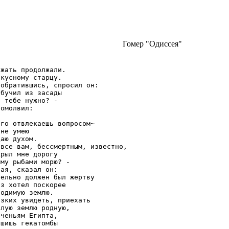
Гомер "Одиссея"
жать продолжали.

кусному старцу.

обратившись, спросил он:

бучил из засады

 тебе нужно? -

омолвил:

го отвлекаешь вопросом~

не умею

аю духом.

все вам, бессмертным, известно,

рыл мне дорогу

му рыбами морю? -

ая, сказал он:

ельно должен был жертву

з хотел поскорее

одимую землю.

зких увидеть, приехать

лую землю родную,

ченьям Египта,

шишь гекатомбы
