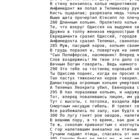
В стену вонзилось копье меднотяжкое 
Амфимедонт же попал в Телемахову рук
Кисть оцарапав; разрезала медь тольк
Выше щита прочертил Ктесипп по плечу
280 Длинным копьем. Пролетело копье 
Те, что вокруг Одиссея на выдумки хи
Дружно в толпу женихов медноострые б
Евридаманта сразил Одиссей, городов 
Амфимедонта сразил Телемах, свинопас
285 Муж, пасущий коров, копьем своим
В грудь поразил и, повергнув на земл
"Сын Полиферсов, насмешник! Вперед н
Слов воздержись! Не твое это дело со
Вечным богам говорить. Ведь намного 
290 Это тебе за гостинец коровьей но
Ты Одиссею поднес, когда он просил п
Так пастух тяжконогих коров говорил.
Дамасторида огромным копьем умертвил
А Телемах Леокрита убил, Евенорова с
295 В пах поразивши копьем, и наружу
Тот, вперед повалившись лицом, им уд
Тут с высоты, с потолка, воздела Афи
Смертным несущую гибель. И трепет се
Все разбежались по залу, как будто к
300 По лугу гонят рои оводов, налете
В вешнюю пору, в то время, как дни н
Те ж, соколам кривокогтым с изогнуты
С гор налетевшим внезапно на птичью 
Тучами падают птицы, спасаясь от них
305 Соколы бьют на лету их, и нет им