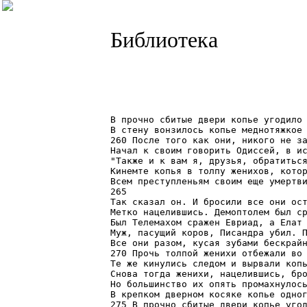
Библиотека
В прочно сбитые двери копье угодило 
В стену вонзилось копье меднотяжкое 
260 После того как они, никого не за
Начал к своим говорить Одиссей, в ис
"Также и к вам я, друзья, обратиться
Кинемте копья в толпу женихов, котор
Всем преступленьям своим еще умертви
265

Так сказал он. И бросили все они ост
Метко нацелившись. Демоптолем был ср
Был Телемахом сражен Евриад, а Елат 
Муж, пасущий коров, Писандра убил. П
Все они разом, кусая зубами бескрайн
270 Прочь толпой женихи отбежали во 
Те же кинулись следом и вырвали копь
Снова тогда женихи, нацелившись, бро
Но большинство их опять промахнулось
В крепком дверном косяке копье одног
275 В прочно сбитые двери копье угод