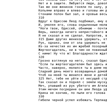
Нет и в защите. Любуются люди, довол
Так же они женихов гоняли по залу, р
Копьями вправо и влево и головы им р
Стонами полон был зал, и кровью весь
310

Вдруг к Одиссею Леод подбежал, ему о
И, умоляя его, слова окрыленные молв
"Ноги твои, Одиссей, обнимаю - почти
Верь, никогда ничего непристойного ж
Я не сказал и не сделал. Напротив, в
315 Даже других женихов удержать, кт
Рук, однако, они от зла удержать не 
Из-за нечестия их им жребий позорный
Жертвогадатель, ни в чем не повинный
С ними! Ну что ж! Благодарности ждат
320

Грозно взглянув на него, сказал Одис
"Если ты жертвогадателем был здесь и
Часто, наверно, молился ты в доме мо
Сладкий день моего возвращенья домой
Чтоб на моей ты женился жене и детей
325 Нет, тебе не уйти от несущей стр
Так сказал он и поднял с земли муску
Меч, упавший из рук убитого им Агела
Этим мечом посредине он шеи Леода уд
Крика не кончив, по пыли его голова 
330

Гибели черной успел избежать Терпиа