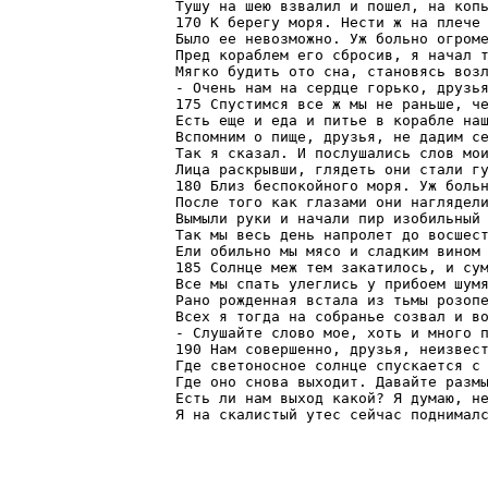
Тушу на шею взвалил и пошел, на копь
170 К берегу моря. Нести ж на плече 
Было ее невозможно. Уж больно огроме
Пред кораблем его сбросив, я начал т
Мягко будить ото сна, становясь возл
- Очень нам на сердце горько, друзья
175 Спустимся все ж мы не раньше, че
Есть еще и еда и питье в корабле наш
Вспомним о пище, друзья, не дадим се
Так я сказал. И послушались слов мои
Лица раскрывши, глядеть они стали гу
180 Близ беспокойного моря. Уж больн
После того как глазами они наглядели
Вымыли руки и начали пир изобильный 
Так мы весь день напролет до восшест
Ели обильно мы мясо и сладким вином 
185 Солнце меж тем закатилось, и сум
Все мы спать улеглись у прибоем шумя
Рано рожденная встала из тьмы розопе
Всех я тогда на собранье созвал и во
- Слушайте слово мое, хоть и много п
190 Нам совершенно, друзья, неизвест
Где светоносное солнце спускается с 
Где оно снова выходит. Давайте размы
Есть ли нам выход какой? Я думаю, не
Я на скалистый утес сейчас поднимал