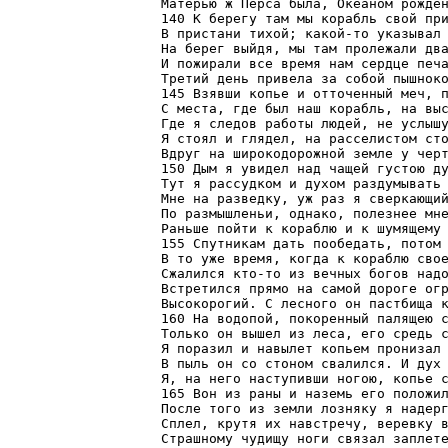
Матерью ж Перса была, Океаном рожден
140 К берегу там мы корабль свой при
В пристани тихой; какой-то указывал 
На берег выйдя, мы там пролежали два
И пожирали все время нам сердце печа
Третий день привела за собой пышноко
145 Взявши копье и отточенный меч, п
С места, где был наш корабль, на выс
Где я следов работы людей, не услышу
Я стоял и глядел, на расселистом сто
Вдруг на широкодорожной земле у черт
150 Дым я увидел над чащей густою ду
Тут я рассудком и духом раздумывать 
Мне на разведку, уж раз я сверкающий
По размышленьи, однако, полезнее мне
Раньше пойти к кораблю и к шумящему 
155 Спутникам дать пообедать, потом 
В то уже время, когда к кораблю свое
Сжалился кто-то из вечных богов надо
Встретился прямо на самой дороге огр
Высокорогий. С лесного он пастбища к
160 На водопой, покоренный палящею с
Только он вышел из леса, его средь с
Я поразил и навылет копьем пронизал 
В пыль он со стоном свалился. И дух 
Я, на него наступивши ногою, копье с
165 Вон из раны и наземь его положил
После того из земли лозняку я надерг
Сплел, крутя их навстречу, веревку в
Страшному чудищу ноги связал заплете