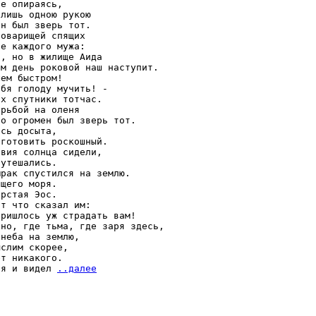
е опираясь,

лишь одною рукою

н был зверь тот.

оварищей спящих

е каждого мужа:

, но в жилище Аида

м день роковой наш наступит.

ем быстром!

бя голоду мучить! -

х спутники тотчас.

рьбой на оленя

о огромен был зверь тот.

сь досыта,

готовить роскошный.

вия солнца сидели,

утешались.

рак спустился на землю.

щего моря.

рстая Эос.

т что сказал им:

ришлось уж страдать вам!

но, где тьма, где заря здесь,

неба на землю,

слим скорее,

т никакого.

ся и видел 
..далее