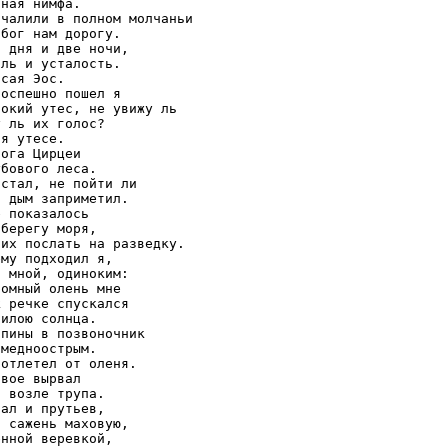
ная нимфа.

чалили в полном молчаньи

бог нам дорогу.

 дня и две ночи,

ль и усталость.

сая Эос.

оспешно пошел я

окий утес, не увижу ль

 ль их голос?

я утесе.

ога Цирцеи

бового леса.

стал, не пойти ли

 дым заприметил.

 показалось

берегу моря,

их послать на разведку.

му подходил я,

 мной, одиноким:

омный олень мне

 речке спускался

илою солнца.

пины в позвоночник

медноострым.

отлетел от оленя.

вое вырвал

 возле трупа.

ал и прутьев,

 сажень маховую,

нной веревкой,
