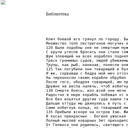
Библиотека
Клич боевой его грянул по городу. Бы
Множество толп лестригонов могучих к
120 Были подобны они не смертным муж
С кручи утесов бросать они стали тяж
Шум зловещий на всех кораблях поднял
Треск громимых судов, людей убиваемы
Трупы, как рыб, нанизав, понесли они
125 Так погубили они товарищей в бух
Я же, сорвавши с бедра мой меч отточ
На черноносом своем корабле обрубил 
После того, ободряя товарищей, им пр
Дружно на весла налечь, чтоб избегну
130 Смерти боясь, изо всей они мочи 
Радостно в море корабль побежал от н
Все без изъятья другие суда нашли та
Дальше оттуда мы двинулись в путь с 
Сами избегнув конца, но товарищей ми
135 Прибыли вскоре на остров Ээю. Жи
В косах прекрасных - богиня ужасная 
Полный мыслей коварных Эет приходилс
От Гелиоса они родились, светящего с