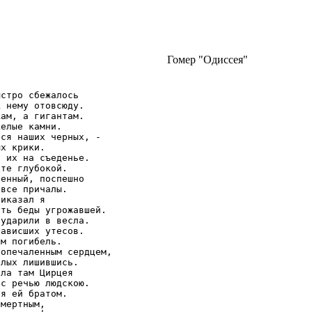
Гомер "Одиссея"
стро сбежалось

 нему отовсюду.

ам, а гигантам.

елые камни.

ся наших черных, -

х крики.

 их на съеденье.

те глубокой.

енный, поспешно

все причалы.

иказал я

ть беды угрожавшей.

ударили в весла.

ависших утесов.

м погибель.

опечаленным сердцем,

лых лишившись.

ла там Цирцея

с речью людскою.

я ей братом.

мертным,
