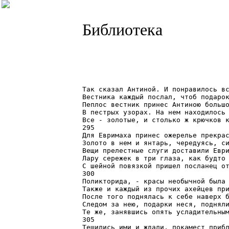
Библиотека
Так сказал Антиной. И понравилось вс
Вестника каждый послал, чтоб подарок
Пеплос вестник принес Антиною большо
В пестрых узорах. На нем находилось 
Все - золотые, и столько ж крючков к
295

Для Евримаха принес ожерелье прекрас
Золото в нем и янтарь, чередуясь, си
Вещи прелестные слуги доставили Еври
Лару сережек в три глаза, как будто 
С шейной повязкой пришел посланец от
300

Поликторида, - красы необычной была 
Также и каждый из прочих ахейцев при
После того поднялась к себе наверх б
Следом за нею, подарки неся, подняли
Те же, занявшись опять усладительным
305

Тешились ими и ждали, покамест прибл