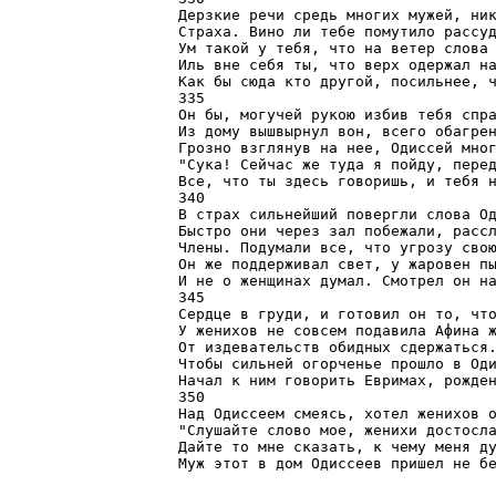
Дерзкие речи средь многих мужей, ник
Страха. Вино ли тебе помутило рассуд
Ум такой у тебя, что на ветер слова 
Иль вне себя ты, что верх одержал на
Как бы сюда кто другой, посильнее, ч
335

Он бы, могучей рукою избив тебя спра
Из дому вышвырнул вон, всего обагрен
Грозно взглянув на нее, Одиссей мног
"Сука! Сейчас же туда я пойду, перед
Все, что ты здесь говоришь, и тебя н
340

В страх сильнейший повергли слова Од
Быстро они через зал побежали, рассл
Члены. Подумали все, что угрозу свою
Он же поддерживал свет, у жаровен пы
И не о женщинах думал. Смотрел он на
345

Сердце в груди, и готовил он то, что
У женихов не совсем подавила Афина ж
От издевательств обидных сдержаться.
Чтобы сильней огорченье прошло в Оди
Начал к ним говорить Евримах, рожден
350

Над Одиссеем смеясь, хотел женихов о
"Слушайте слово мое, женихи достосла
Дайте то мне сказать, к чему меня ду
Муж этот в дом Одиссеев пришел не б