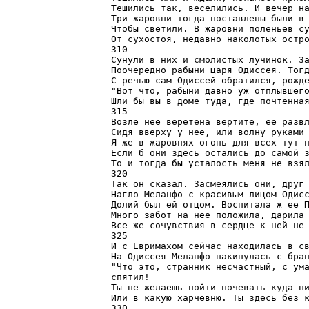
Тешились так, веселились. И вечер на
Три жаровни тогда поставлены были в 
Чтобы светили. В жаровни поленьев су
От сухостоя, недавно наколотых остро
310

Сунули в них и смолистых лучинок. За
Поочередно рабыни царя Одиссея. Тогд
С речью сам Одиссей обратился, рожде
"Вот что, рабыни давно уж отплывшего
Шли бы вы в доме туда, где почтенная
315

Возле нее веретена вертите, ее развл
Сидя вверху у нее, или волну руками 
Я же в жаровнях огонь для всех тут п
Если б они здесь остались до самой з
То и тогда бы усталость меня не взял
320

Так он сказал. Засмеялись они, друг 
Нагло Меланфо с красивым лицом Одисс
Долий был ей отцом. Воспитала ж ее П
Много забот на нее положила, дарила 
Все же сочувствия в сердце к ней не 
325

И с Евримахом сейчас находилась в св
На Одиссея Меланфо накинулась с бран
"Что это, странник несчастный, с ума
спятил!

Ты не желаешь пойти ночевать куда-ни
Или в какую харчевню. Ты здесь без к
330
