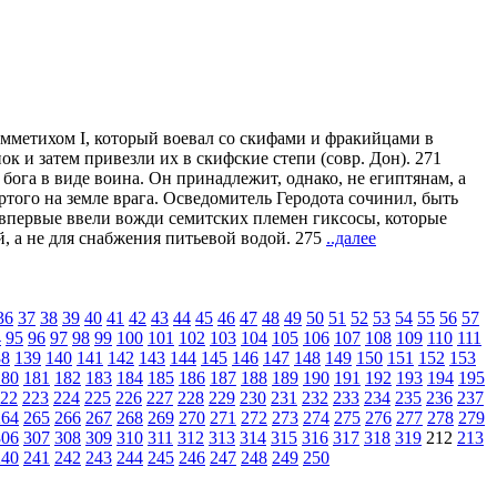
самметихом I, который воевал со скифами и фракийцами в
к и затем привезли их в скифские степи (совр. Дон). 271
бога в виде воина. Он принадлежит, однако, не египтянам, а
того на земле врага. Осведомитель Геродота сочинил, быть
 впервые ввели вожди семитских племен гиксосы, которые
, а не для снабжения питьевой водой. 275
..далее
36
37
38
39
40
41
42
43
44
45
46
47
48
49
50
51
52
53
54
55
56
57
4
95
96
97
98
99
100
101
102
103
104
105
106
107
108
109
110
111
38
139
140
141
142
143
144
145
146
147
148
149
150
151
152
153
180
181
182
183
184
185
186
187
188
189
190
191
192
193
194
195
22
223
224
225
226
227
228
229
230
231
232
233
234
235
236
237
264
265
266
267
268
269
270
271
272
273
274
275
276
277
278
279
306
307
308
309
310
311
312
313
314
315
316
317
318
319
212
213
240
241
242
243
244
245
246
247
248
249
250