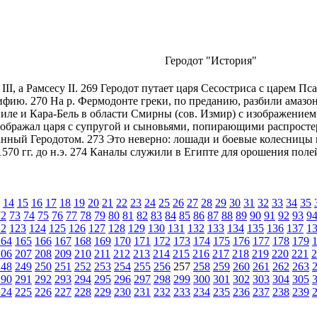
Геродот "История"
II, а Рамсесу II. 269 Геродот путает царя Сесостриса с царем П
ифию. 270 На р. Фермодонте греки, по преданию, разбили амазоно
ле и Кара-Бель в области Смирны (сов. Измир) с изображением 
зображал царя с супругой и сыновьями, попирающими распростер
данный Геродотом. 273 Это неверно: лошади и боевые колесницы
70 гг. до н.э. 274 Каналы служили в Египте для орошения полей
14
15
16
17
18
19
20
21
22
23
24
25
26
27
28
29
30
31
32
33
34
35
72
73
74
75
76
77
78
79
80
81
82
83
84
85
86
87
88
89
90
91
92
93
9
22
123
124
125
126
127
128
129
130
131
132
133
134
135
136
137
1
164
165
166
167
168
169
170
171
172
173
174
175
176
177
178
179
206
207
208
209
210
211
212
213
214
215
216
217
218
219
220
221
2
248
249
250
251
252
253
254
255
256
257
258
259
260
261
262
263
290
291
292
293
294
295
296
297
298
299
300
301
302
303
304
305
224
225
226
227
228
229
230
231
232
233
234
235
236
237
238
239