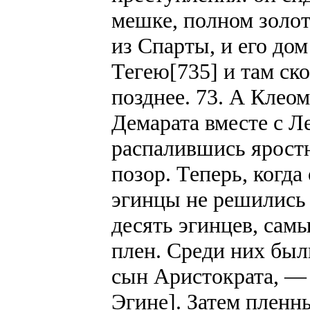
мешке, полном золот
из Спарты, и его до
Тегею[735] и там ск
позднее. 73. А Клео
Демарата вместе с Л
распалившись ярост
позор. Теперь, когда
эгинцы не решились 
десять эгинцев, самы
плен. Среди них был
сын Аристократа, —
Эгине]. Затем пленн