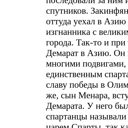
последовали за ним и
спутников. Закинфян
оттуда уехал в Азию
изгнанника с велики
города. Так-то и пр
Демарат в Азию. Он 
многими подвигами,
единственным спарт
славу победы в Олим
же, сын Менара, вст
Демарата. У него бы
спартанцы называли 
царем Спарты, так к