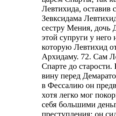
Левтихида, оставив
Зевксидама Левтихид
сестру Мения, дочь 
этой супруги у него 
которую Левтихид о
Архидаму. 72. Сам Л
Спарте до старости.
вину перед Демарато
в Фессалию он предв
хотя легко мог поко
себя большими деньг
преступления: он си