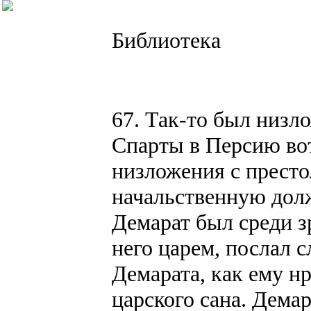
Библиотека
67. Так-то был низл
Спарты в Персию вот
низложения с престо
начальственную дол
Демарат был среди з
него царем, послал с
Демарата, как ему н
царского сана. Дема