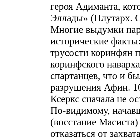
героя Адиманта, кот
Эллады» (Плутарх. 
Многие выдумки пар
исторические факты:
трусости коринфян п
коринфского наварха
спартанцев, что и б
разрушения Афин. 10
Ксеркс сначала не ос
По-видимому, начав
(восстание Масиста)
отказаться от захват