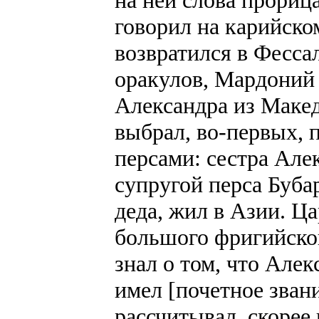
на ней слова прорица
говорил на карийско
возвратился в Фесса
оракулов, Мардоний
Александра из Маке
выбрал, во-первых, п
персами: сестра Але
супругой перса Буба
деда, жил в Азии. Ц
большого фригийско
знал о том, что Але
имел [почетное звани
рассчитывал, скорее 