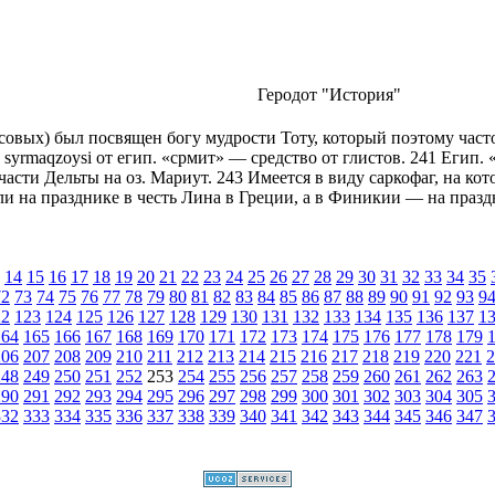
Геродот "История"
асовых) был посвящен богу мудрости Тоту, который поэтому част
syrmaqzoysi от егип. «срмит» — средство от глистов. 241 Егип. «к
асти Дельты на оз. Мариут. 243 Имеется в виду саркофаг, на ко
и на празднике в честь Лина в Греции, а в Финикии — на празд
14
15
16
17
18
19
20
21
22
23
24
25
26
27
28
29
30
31
32
33
34
35
72
73
74
75
76
77
78
79
80
81
82
83
84
85
86
87
88
89
90
91
92
93
9
22
123
124
125
126
127
128
129
130
131
132
133
134
135
136
137
1
164
165
166
167
168
169
170
171
172
173
174
175
176
177
178
179
206
207
208
209
210
211
212
213
214
215
216
217
218
219
220
221
2
248
249
250
251
252
253
254
255
256
257
258
259
260
261
262
263
290
291
292
293
294
295
296
297
298
299
300
301
302
303
304
305
332
333
334
335
336
337
338
339
340
341
342
343
344
345
346
347