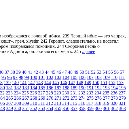
о изображался с головой ибиса. 239 Черный ибис — это чапрак,
лшт», греч. xlysthr. 242 Геродот, следовательно, не посетил
тором изображался покойник. 244 Скорбная песнь о
нике Адониса, оплакивая его смерть. 245
..далее
36
37
38
39
40
41
42
43
44
45
46
47
48
49
50
51
52
53
54
55
56
57
4
95
96
97
98
99
100
101
102
103
104
105
106
107
108
109
110
111
38
139
140
141
142
143
144
145
146
147
148
149
150
151
152
153
180
181
182
183
184
185
186
187
188
189
190
191
192
193
194
195
22
223
224
225
226
227
228
229
230
231
232
233
234
235
236
237
264
265
266
267
268
269
270
271
272
273
274
275
276
277
278
279
306
307
308
309
310
311
312
313
314
315
316
317
318
319
320
321
348
349
350
351
352
353
354
355
356
357
358
359
360
361
362
363