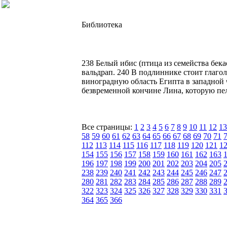
Библиотека
238 Белый ибис (птица из семейства бек
вальдрап. 240 В подлиннике стоит глагол 
виноградную область Египта в западной ч
безвременной кончине Лина, которую пел
Все страницы:
1
2
3
4
5
6
7
8
9
10
11
12
13
58
59
60
61
62
63
64
65
66
67
68
69
70
71
112
113
114
115
116
117
118
119
120
121
1
154
155
156
157
158
159
160
161
162
163
196
197
198
199
200
201
202
203
204
205
238
239
240
241
242
243
244
245
246
247
280
281
282
283
284
285
286
287
288
289
322
323
324
325
326
327
328
329
330
331
364
365
366