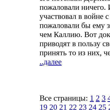
пожаловали ничего. 
участвовал в войне с
пожаловали бы ему з
чем Каллию. Вот док
приводят в пользу 
принять то из них, ч
..далее
Все страницы:
1
2
3
19
20
21
22
23
24
25