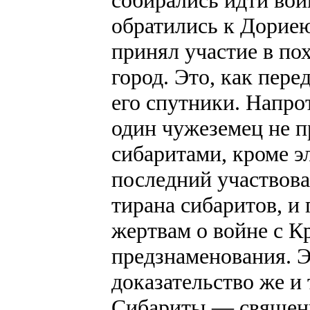
собирались идти вой
обратились к Дорие
принял участие в по
город. Это, как пер
его спутники. Напро
один чужеземец не п
сибаритами, кроме э
последний участвова
тирана сибаритов, и 
жертвам о войне с К
предзнаменования. Э
доказательство же и 
Сибариты — священн