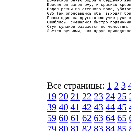
Дружеской речью бодря и сердечно жел
Бросил он запон ему, и красиво кроен
Подал ремни из степного вола, убитог
685 Так опоясавшись оба, выходят бой
Разом один на другого могучие руки з
Сшиблись; смешалися быстро подвижник
Стук кулаков раздается по челюстям; 
Льется ручьями; как вдруг приподнял
Все страницы:
1
2
3
19
20
21
22
23
24
25
39
40
41
42
43
44
45
59
60
61
62
63
64
65
79
80
81
82
83
84
85