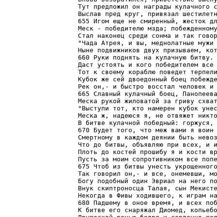
Тут предложил он награды кулачного с
Выслав пред круг, привязал шестилетн
655 Игом еще не смиренный, жесток дл
Меск - победителю мзда; побежденному
Стал наконец среди сонма и так говор
"Чада Атрея, и вы, меднолатные мужи 
Ныне подвижников двух призываем, кот
660 Руки поднять на кулачную битву. 
Даст устоять и кого победителем все 
Тот к своему кораблю поведет терпели
Кубок же сей двоедонный боец побежде
Рек он,- и быстро восстал человек и 
665 Славный кулачный боец, Панопеева
Меска рукой жиловатой за гриву схват
"Выступи тот, кто намерен кубок унес
Меска ж, надеюся я, не отвяжет никто
В битве кулачной победный: горжуся, 
670 Будет того, что меж вами я воин 
Смертному в каждом деянии быть невоз
Что до битвы, объявляю при всех, и и
Плоть до костей прошибу я и кости вр
Пусть за моим сопротивником все попе
675 Чтоб из битвы унесть укрощенного
Так говорил он,- и все, онемевши, мо
Богу подобный один Эвриал на него по
Внук скиптроносца Талая, сын Мекисте
Некогда в Фивы ходившего, к играм на
680 Падшему в оное время, и всех поб
К битве его снаряжал Диомед, копьебо