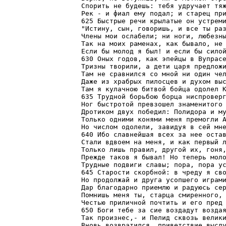
Спорить не будешь: тебя удручает тяж
Рек - и фиал ему подал; и старец при
625 Быстрые речи крылатые он устреми
"Истину, сын, говоришь, и все ты раз
Члены мои ослабели; ни ноги, любезны
Так на моих раменах, как бывало, не 
Если бы молод я был! и если бы силой
630 Оных годов, как эпейцы в Вупрасе
Тризны творили, а дети царя предложи
Там не сравнился со мной ни один чел
Даже из храбрых пилосцев и духом выс
Там я кулачною битвой бойца одолел К
635 Трудной борьбою борца ниспроверг
Ног быстротой превзошел знаменитого 
Дротиком двух победил: Полидора и му
Только одними конями меня премогли А
Но числом одолели, завидуя в сей мне
640 Ибо славнейшая всех за нее остав
Стали вдвоем на меня, и как первый л
Только лишь правил, другой их, гоня,
Прежде таков я бывал! Но теперь моло
Трудные подвиги славы; пора, пора ус
645 Старости скорбной: в чреду я сво
Но продолжай и друга усопшего играми
Дар благодарно приемлю и радуюсь сер
Помнишь меня ты, старца смиренного, 
Честью приличной почтить и его пред 
650 Боги тебе за сие воздадут воздая
Так произнес,- и Пелид сквозь велики
Вновь возвратился, приветствие выслу