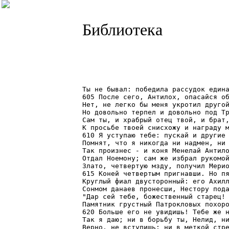
Библиотека
Ты не бывал: победила рассудок едина
605 После сего, Антилох, опасайся об
Нет, не легко бы меня укротил другой
Но довольно терпел и довольно под Тр
Сам ты, и храбрый отец твой, и брат,
К просьбе твоей снисхожу и награду м
610 Я уступаю тебе: пускай и другие 
Помнят, что я никогда ни надмен, ни 
Так произнес - и коня Менелай Антило
Отдал Ноемону; сам же избрал рукомой
Злато, четвертую мзду, получил Мерио
615 Коней четвертым пригнавши. Но пя
Круглый фиал двусторонный: его Ахилл
Сонмом данаев пронесши, Нестору пода
"Дар сей тебе, божественный старец! 
Памятник грустный Патрокловых похоро
620 Больше его не увидишь! Тебе же н
Так я даю; ни в борьбу ты, Нелид, ни
Верно, не вступишь; ни в меткой стре