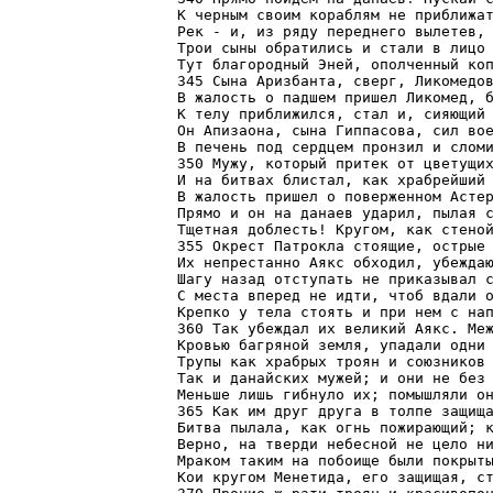
К черным своим кораблям не приближат
Рек - и, из ряду переднего вылетев, 
Трои сыны обратились и стали в лицо 
Тут благородный Эней, ополченный коп
345 Сына Аризбанта, сверг, Ликомедов
В жалость о падшем пришел Ликомед, б
К телу приближился, стал и, сияющий 
Он Апизаона, сына Гиппасова, сил вое
В печень под сердцем пронзил и сломи
350 Мужу, который притек от цветущих
И на битвах блистал, как храбрейший 
В жалость пришел о поверженном Астер
Прямо и он на данаев ударил, пылая с
Тщетная доблесть! Кругом, как стеной
355 Окрест Патрокла стоящие, острые 
Их непрестанно Аякс обходил, убеждаю
Шагу назад отступать не приказывал с
С места вперед не идти, чтоб вдали о
Крепко у тела стоять и при нем с нап
360 Так убеждал их великий Аякс. Меж
Кровью багряной земля, упадали одни 
Трупы как храбрых троян и союзников 
Так и данайских мужей; и они не без 
Меньше лишь гибнуло их; помышляли он
365 Как им друг друга в толпе защища
Битва пылала, как огнь пожирающий; к
Верно, на тверди небесной не цело ни
Мраком таким на побоище были покрыты
Кои кругом Менетида, его защищая, ст