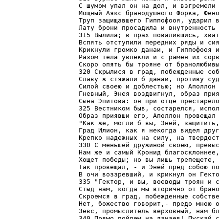
С шумом упал он на дол, и взгремели 
Мощный Аякс бранодушного Форка, Фено
Труп защищавшего Гиппофооя, ударил в
Лату брони просадила и внутренность 
315 Вылила; в прах повалившись, хват
Вспять отступили передних ряды и сия
Крикнули громко данаи, и Гиппофооя и
Разом тела увлекли и с рамен их сорв
Скоро опять бы трояне от бранолюбивы
320 Скрылися в град, побежденные соб
Славу ж стяжали б данаи, противу суд
Силой своею и доблестью; но Аполлон 
Гневный, Энея воздвигнул, образ прия
Сына Эпитова: он при отце престарело
325 Вестником быв, состарелся, испол
Образ приявши его, Аполлон провещал 
"Как же, могли б вы, Эней, защитить,
Град Илион, как я некогда видел друг
Крепко надежных на силу, на твердост
330 С меньшей дружиной своею, превыс
Нам же и самый Кронид благосклоннее,
Хощет победы; но вы лишь трепещете, 
Так провещал, - и Эней пред собою по
В очи воззревший, и крикнул он Гекто
335 "Гектор, и вы, воеводы троян и с
Стыд нам, когда мы вторично от брано
Скроемся в град, побежденные собстве
Нет, божество говорит,- предо мною о
Зевс, промыслитель верховный, нам бл
340 Прямо пойдем на данаев! Пускай с