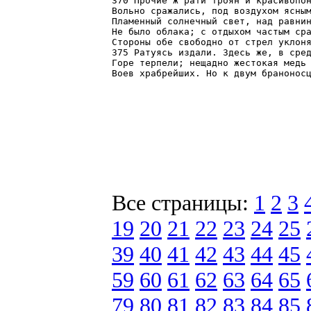
370 Прочие ж рати троян и красивопон
Вольно сражались, под воздухом ясным
Пламенный солнечный свет, над равнин
Не было облака; с отдыхом частым сра
Стороны обе свободно от стрел уклоня
375 Ратуясь издали. Здесь же, в сред
Горе терпели; нещадно жестокая медь 
Воев храбрейших. Но к двум бранонос
Все страницы:
1
2
3
19
20
21
22
23
24
25
39
40
41
42
43
44
45
59
60
61
62
63
64
65
79
80
81
82
83
84
85