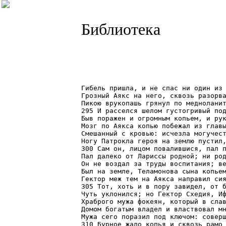
Библиотека
Гибель пришла, и не спас ни один из 
Грозный Аякс на него, сквозь разорва
Пикою врукопашь грянул по медноланит
295 И расселся шелом густогривый под
Быв поражен и огромным копьем, и рук
Мозг по Аякса копью побежал из главы
Смешанный с кровью: исчезла могучест
Ногу Патрокла героя на землю пустил,
300 Сам он, лицом повалившися, пал п
Пал далеко от Лариссы родной; ни род
Он не воздал за труды воспитания; ве
Был на земле, Теламонова сына копьем
Гектор меж тем на Аякса направил сия
305 Тот, хоть и в пору завидел, от б
Чуть уклонился; но Гектор Схедия, Иф
Храброго мужа фокеян, который в слав
Домом богатым владел и властвовал мн
Мужа сего поразил под ключом: соверш
310 Бурное жало копья и сквозь рамо 